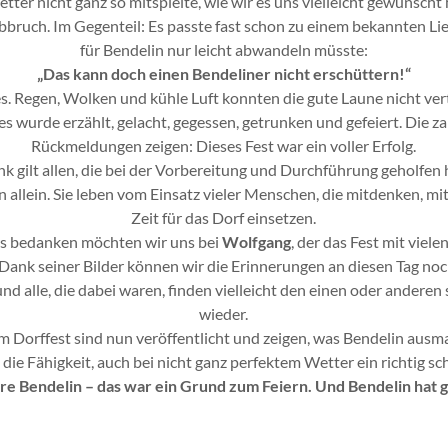
er nicht ganz so mitspielte, wie wir es uns vielleicht gewünscht 
bruch. Im Gegenteil: Es passte fast schon zu einem bekannten Lie
für Bendelin nur leicht abwandeln müsste:
„Das kann doch einen Bendeliner nicht erschüttern!“
. Regen, Wolken und kühle Luft konnten die gute Laune nicht vert
 wurde erzählt, gelacht, gegessen, getrunken und gefeiert. Die za
Rückmeldungen zeigen: Dieses Fest war ein voller Erfolg.
k gilt allen, die bei der Vorbereitung und Durchführung geholfen 
n allein. Sie leben vom Einsatz vieler Menschen, die mitdenken, mi
Zeit für das Dorf einsetzen.
s bedanken möchten wir uns bei
Wolfgang
, der das Fest mit viel
 Dank seiner Bilder können wir die Erinnerungen an diesen Tag no
und alle, die dabei waren, finden vielleicht den einen oder ander
wieder.
om Dorffest sind nun veröffentlicht und zeigen, was Bendelin ausm
e Fähigkeit, auch bei nicht ganz perfektem Wetter ein richtig sch
re Bendelin – das war ein Grund zum Feiern. Und Bendelin hat g