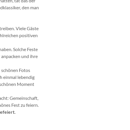
hätten, tat das der
dklassiker, den man
reiben. Viele Gäste
hlreichen positiven
haben. Solche Feste
t anpacken und ihre
en schönen Fotos
ch einmal lebendig
en schönen Moment
acht: Gemeinschaft,
önes Fest zu feiern.
efeiert.